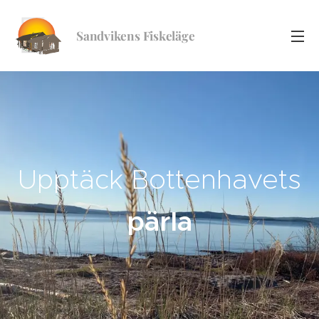
Sandvikens
Fiskeläge
Upptäck Bottenhavets
pärla